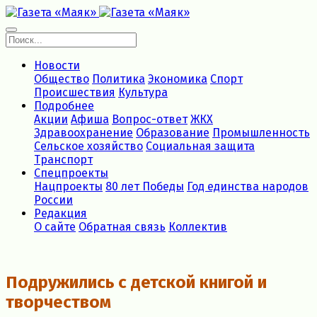
Новости
Общество
Политика
Экономика
Спорт
Происшествия
Культура
Подробнее
Акции
Афиша
Вопрос-ответ
ЖКХ
Здравоохранение
Образование
Промышленность
Сельское хозяйство
Социальная защита
Транспорт
Спецпроекты
Нацпроекты
80 лет Победы
Год единства народов
России
Редакция
О сайте
Обратная связь
Коллектив
Подружились с детской книгой и
творчеством