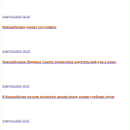
6 августа 2026, 16:30
Новозыбковец делает что должно
6 августа 2026, 16:00
Новозыбчанка Людмила Снытко превратила родительский дом в оазис
6 августа 2026, 15:51
В Новозыбкове начали проверять школы перед новым учебным годом
6 августа 2026, 11:57