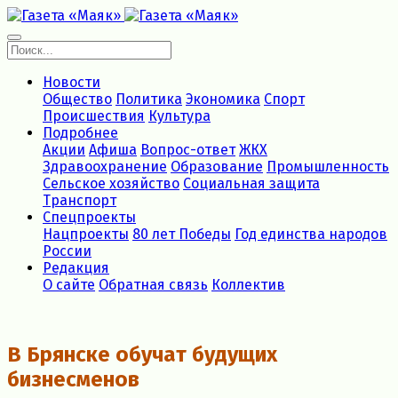
Новости
Общество
Политика
Экономика
Спорт
Происшествия
Культура
Подробнее
Акции
Афиша
Вопрос-ответ
ЖКХ
Здравоохранение
Образование
Промышленность
Сельское хозяйство
Социальная защита
Транспорт
Спецпроекты
Нацпроекты
80 лет Победы
Год единства народов
России
Редакция
О сайте
Обратная связь
Коллектив
В Брянске обучат будущих
бизнесменов