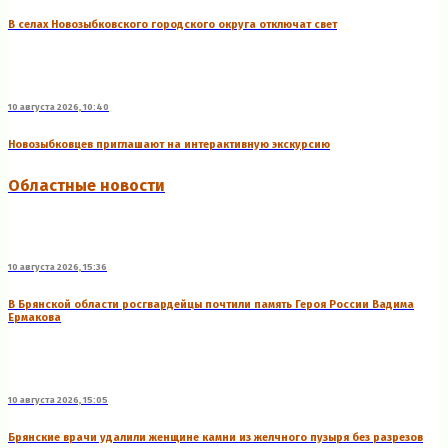
В селах Новозыбковского городского округа отключат свет
10 августа 2026, 10:40
Новозыбковцев приглашают на интерактивную экскурсию
Областные новости
10 августа 2026, 15:36
В Брянской области росгвардейцы почтили память Героя России Вадима
Ермакова
10 августа 2026, 15:05
Брянские врачи удалили женщине камни из желчного пузыря без разрезов