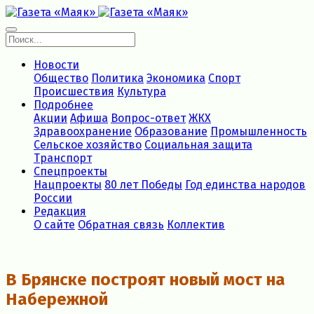
Новости
Общество
Политика
Экономика
Спорт
Происшествия
Культура
Подробнее
Акции
Афиша
Вопрос-ответ
ЖКХ
Здравоохранение
Образование
Промышленность
Сельское хозяйство
Социальная защита
Транспорт
Спецпроекты
Нацпроекты
80 лет Победы
Год единства народов
России
Редакция
О сайте
Обратная связь
Коллектив
В Брянске построят новый мост на
Набережной