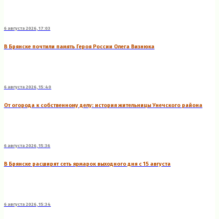
6 августа 2026, 17:03
В Брянске почтили память Героя России Олега Визнюка
6 августа 2026, 15:40
От огорода к собственному делу: история жительницы Унечского района
6 августа 2026, 15:36
В Брянске расширят сеть ярмарок выходного дня с 15 августа
6 августа 2026, 15:34