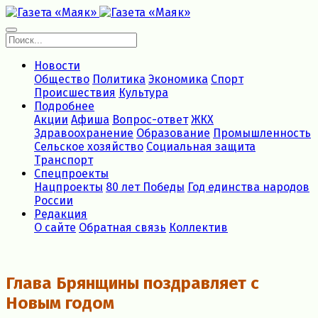
Новости
Общество
Политика
Экономика
Спорт
Происшествия
Культура
Подробнее
Акции
Афиша
Вопрос-ответ
ЖКХ
Здравоохранение
Образование
Промышленность
Сельское хозяйство
Социальная защита
Транспорт
Спецпроекты
Нацпроекты
80 лет Победы
Год единства народов
России
Редакция
О сайте
Обратная связь
Коллектив
Глава Брянщины поздравляет с
Новым годом