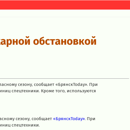
жарной обстановкой
асному сезону, сообщает «БрянскToday». При
иниц спецтехники. Кроме того, используются
асному сезону, сообщает
«БрянскToday»
. При
диниц спецтехники.