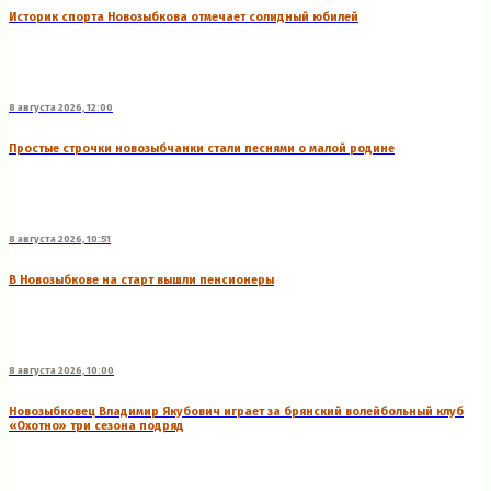
Историк спорта Новозыбкова отмечает солидный юбилей
8 августа 2026, 12:00
Простые строчки новозыбчанки стали песнями о малой родине
8 августа 2026, 10:51
В Новозыбкове на старт вышли пенсионеры
8 августа 2026, 10:00
Новозыбковец Владимир Якубович играет за брянский волейбольный клуб
«Охотно» три сезона подряд