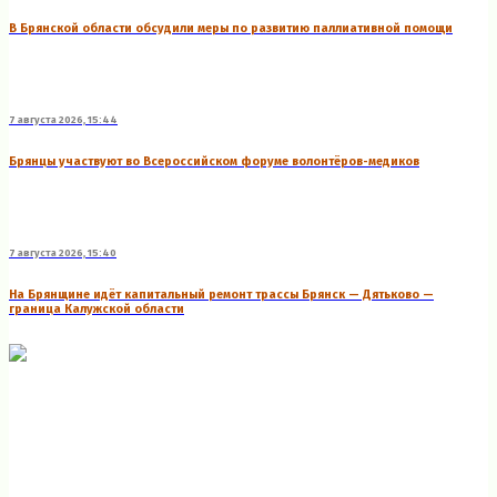
В Брянской области обсудили меры по развитию паллиативной помощи
7 августа 2026, 15:44
Брянцы участвуют во Всероссийском форуме волонтёров-медиков
7 августа 2026, 15:40
На Брянщине идёт капитальный ремонт трассы Брянск — Дятьково —
граница Калужской области