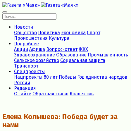
Новости
Общество
Политика
Экономика
Спорт
Происшествия
Культура
Подробнее
Акции
Афиша
Вопрос-ответ
ЖКХ
Здравоохранение
Образование
Промышленность
Сельское хозяйство
Социальная защита
Транспорт
Спецпроекты
Нацпроекты
80 лет Победы
Год единства народов
России
Редакция
О сайте
Обратная связь
Коллектив
Елена Колышева: Победа будет за
нами