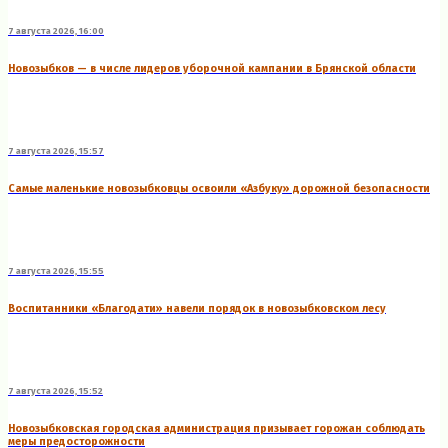
7 августа 2026, 16:00
Новозыбков — в числе лидеров уборочной кампании в Брянской области
7 августа 2026, 15:57
Самые маленькие новозыбковцы освоили «Азбуку» дорожной безопасности
7 августа 2026, 15:55
Воспитанники «Благодати» навели порядок в новозыбковском лесу
7 августа 2026, 15:52
Новозыбковская городская администрация призывает горожан соблюдать
меры предосторожности