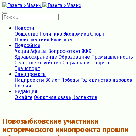
Новости
Общество
Политика
Экономика
Спорт
Происшествия
Культура
Подробнее
Акции
Афиша
Вопрос-ответ
ЖКХ
Здравоохранение
Образование
Промышленность
Сельское хозяйство
Социальная защита
Транспорт
Спецпроекты
Нацпроекты
80 лет Победы
Год единства народов
России
Редакция
О сайте
Обратная связь
Коллектив
Новозыбковские участники
исторического кинопроекта прошли