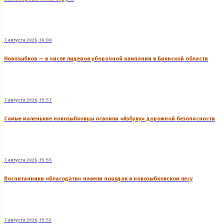
7 августа 2026, 16:00
Новозыбков — в числе лидеров уборочной кампании в Брянской области
7 августа 2026, 15:57
Самые маленькие новозыбковцы освоили «Азбуку» дорожной безопасности
7 августа 2026, 15:55
Воспитанники «Благодати» навели порядок в новозыбковском лесу
7 августа 2026, 15:52