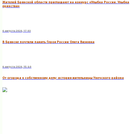
Жителей Брянской области приглашают на конкурс «Улыбка России. Улыбка
единства»
6 августа 2026, 17:03
В Брянске почтили память Героя России Олега Визнюка
6 августа 2026, 15:40
От огорода к собственному делу: история жительницы Унечского района