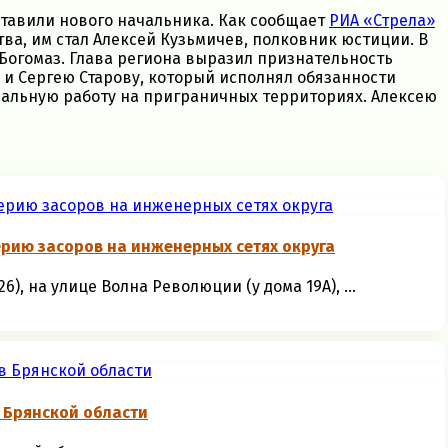
ставили нового начальника. Как сообщает
РИА «Стрела»
ва, им стал Алексей Кузьмичев, полковник юстиции. В
Богомаз. Глава региона выразил признательность
и Сергею Старову, который исполнял обязанности
сальную работу на приграничных территориях. Алексею
рию засоров на инженерных сетях округа
, на улице Волна Революции (у дома 19А), ...
 Брянской области