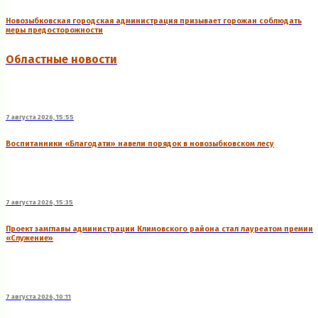
Новозыбковская городская администрация призывает горожан соблюдать
меры предосторожности
Областные новости
7 августа 2026, 15:55
Воспитанники «Благодати» навели порядок в новозыбковском лесу
7 августа 2026, 15:35
Проект замглавы администрации Климовского района стал лауреатом премии
«Служение»
7 августа 2026, 10:11