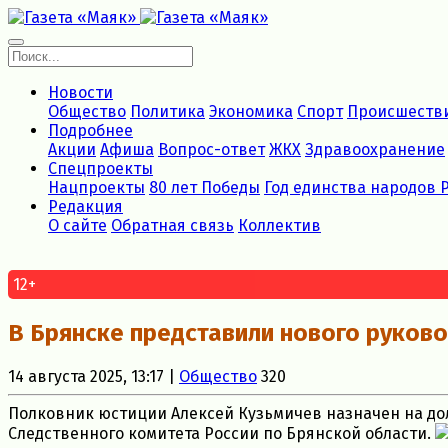
Новости
Общество
Политика
Экономика
Спорт
Происшеств
Подробнее
Акции
Афиша
Вопрос-ответ
ЖКХ
Здравоохранение
Спецпроекты
Нацпроекты
80 лет Победы
Год единства народов 
Редакция
О сайте
Обратная связь
Коллектив
12+
В Брянске представили нового руково
14 августа 2025, 13:17 |
Общество
320
Полковник юстиции Алексей Кузьмичев назначен на до
Следственного комитета России по Брянской области.