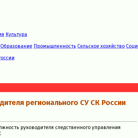
ия
Культура
Образование
Промышленность
Сельское хозяйство
Соци
России
дителя регионального СУ СК России
лжность руководителя следственного управления