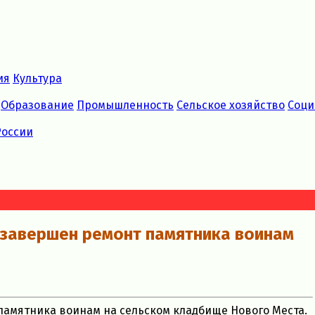
ия
Культура
Образование
Промышленность
Сельское хозяйство
Соци
России
 завершен ремонт памятника воинам
памятника воинам на сельском кладбище Нового Места.