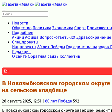
Новости
Общество
Политика
Экономика
Спорт
Происшеств
Подробнее
Акции
Афиша
Вопрос-ответ
ЖКХ
Здравоохранение
Спецпроекты
Нацпроекты
80 лет Победы
Год единства народов 
Редакция
О сайте
Обратная связь
Коллектив
12+
В Новозыбковском городском округе
на сельском кладбище
26 августа 2025, 12:51 |
80 лет Победе
592
В Новозыбковском городском округе завершен ремонт 