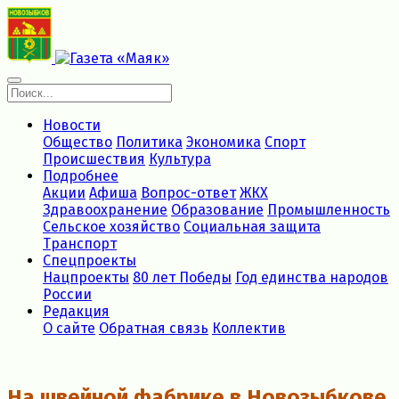
Новости
Общество
Политика
Экономика
Спорт
Происшествия
Культура
Подробнее
Акции
Афиша
Вопрос-ответ
ЖКХ
Здравоохранение
Образование
Промышленность
Сельское хозяйство
Социальная защита
Транспорт
Спецпроекты
Нацпроекты
80 лет Победы
Год единства народов
России
Редакция
О сайте
Обратная связь
Коллектив
На швейной фабрике в Новозыбкове