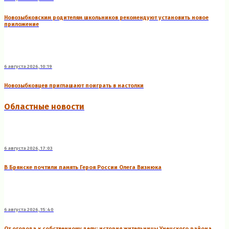
Новозыбковским родителям школьников рекомендуют установить новое
приложение
6 августа 2026, 10:19
Новозыбковцев приглашают поиграть в настолки
Областные новости
6 августа 2026, 17:03
В Брянске почтили память Героя России Олега Визнюка
6 августа 2026, 15:40
От огорода к собственному делу: история жительницы Унечского района