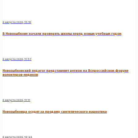
6 августа 2026, 15:51
В Новозыбкове начали проверять школы перед новым учебным годом
6 августа 2026, 11:57
Новозыбковский педагог представляет регион на Всероссийском форуме
волонтеров-медиков
6 августа 2026, 11:11
Новозыбковца осудят за продажу синтетического наркотика
6 августа 2026, 10:46