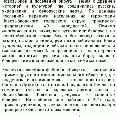
Новозыбков и поселения округа – земля с древней
историей и культурой, где соединились русские,
украинские и белорусские черты. По данным
последней переписи населения на территории
Новозыбковского городского округа проживают
представители 40 народностей. Помимо
многочисленных, таких, как русские или белорусы, на
новозыбковской земле бок о бок живут казахи и
татары, цыгане и евреи, румыны и табасараны. Наши
культуры, традиции и обычаи тесно переплелись и
смешались в семьях. А на праздничных столах нередко
можно встретить русский красный борщ рядом с
белорусскими драниками или казахскими мантами.
Коллектив швейной фабрики «Силуэт» — настоящий
пример дружного многонационального общества, где
поддержка и взаимопомощь – это не просто слова.
Светлана Лузик (на фото слева) родилась в Гомеле, но
семейное счастье и надежных друзей нашла в
Новозыбкове. Родители девушки – коренные
белорусы. На фабрике она работает с 2017 года,
пришла ученицей, а сейчас в качестве контролера
проверяет качество готовых изделий.