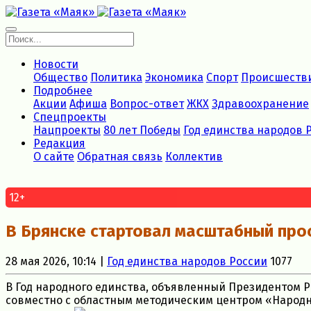
Новости
Общество
Политика
Экономика
Спорт
Происшеств
Подробнее
Акции
Афиша
Вопрос-ответ
ЖКХ
Здравоохранение
Спецпроекты
Нацпроекты
80 лет Победы
Год единства народов 
Редакция
О сайте
Обратная связь
Коллектив
12+
В Брянске стартовал масштабный про
28 мая 2026, 10:14 |
Год единства народов России
1077
В Год народного единства, объявленный Президентом 
совместно с областным методическим центром «Народн