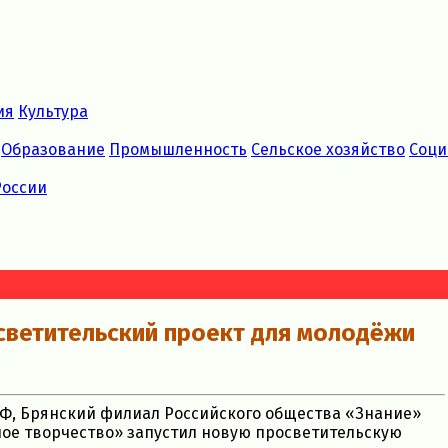
ия
Культура
Образование
Промышленность
Сельское хозяйство
Соци
России
светительский проект для молодёжи
РФ, Брянский филиал Российского общества «Знание»
ое творчество» запустил новую просветительскую