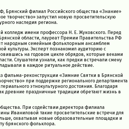
РФ, Брянский филиал Российского общества «Знание»
ое творчество» запустил новую просветительскую
урного наследия региона.
 колледж имени профессора Н. Е. Жуковского. Перед
Брянской области, лауреат Премии Правительства РФ
дит народным семейным фольклорным ансамблем
ой культуры. Эксперт познакомил аудиторию с
овившись на годовом цикле обрядов, которые веками
асти. Слушатели узнали, как предки встречали смену
кладывали в каждое ритуальное действие.
аз фильма-реконструкции «Зимние Святки в Брянской
творчество» при поддержке регионального департамента
териального этнокультурного достояния. Благодаря
как древние праздничные традиции обретают жизнь в
ообщества. При содействии директора филиала
рины Иваниловой такие просветительские встречи для
альше, охватывая новые образовательные площадки и
у брянского фольклора.