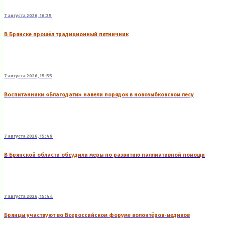
7 августа 2026, 16:35
В Брянске прошёл традиционный пятничник
7 августа 2026, 15:55
Воспитанники «Благодати» навели порядок в новозыбковском лесу
7 августа 2026, 15:49
В Брянской области обсудили меры по развитию паллиативной помощи
7 августа 2026, 15:44
Брянцы участвуют во Всероссийском форуме волонтёров-медиков