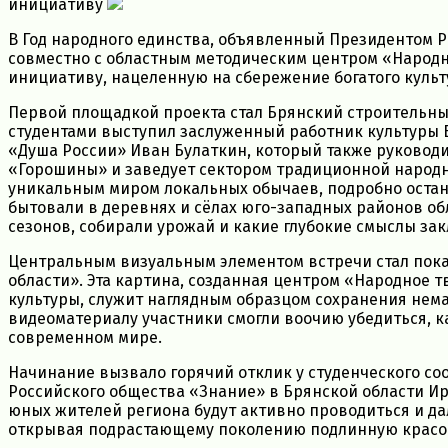
инициативу
В Год народного единства, объявленный Президентом 
совместно с областным методическим центром «Народн
инициативу, нацеленную на сбережение богатого культ
Первой площадкой проекта стал Брянский строительный
студентами выступил заслуженный работник культуры 
«Душа России» Иван Булаткин, который также руково
«Горошины» и заведует сектором традиционной народн
уникальным миром локальных обычаев, подробно остан
бытовали в деревнях и сёлах юго-западных районов обл
сезонов, собирали урожай и какие глубокие смыслы за
Центральным визуальным элементом встречи стал пок
области». Эта картина, созданная центром «Народное 
культуры, служит наглядным образцом сохранения нема
видеоматериалу участники смогли воочию убедиться, 
современном мире.
Начинание вызвало горячий отклик у студенческого с
Российского общества «Знание» в Брянской области И
юных жителей региона будут активно проводиться и д
открывая подрастающему поколению подлинную красот