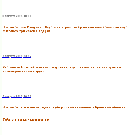
8 августа 2026, 10:00
Новозыбковец Владимир Якубович играет за брянский волейбольный клуб
«Охотно» три сезона подряд
7 августа 2026, 23:24
Работники Новозыбковского водоканала устранили серию засоров на
инженерных сетях округа
7 августа 2026, 16:00
Новозыбков — в числе лидеров уборочной кампании в Брянской области
Областные новости