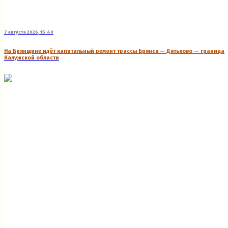
7 августа 2026, 15:40
На Брянщине идёт капитальный ремонт трассы Брянск — Дятьково — граница
Калужской области