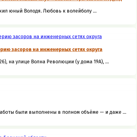
жил юный Володя. Любовь к волейболу ...
рию засоров на инженерных сетях округа
, на улице Волна Революции (у дома 19А), ...
боты были выполнены в полном объёме — и даже ...