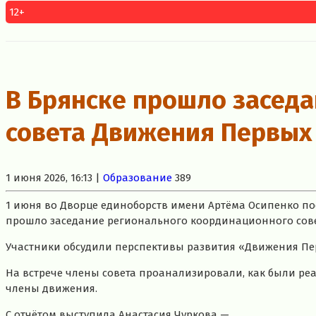
12+
В Брянске прошло засед
совета Движения Первых
1 июня 2026, 16:13 |
Образование
389
1 июня во Дворце единоборств имени Артёма Осипенко по
прошло заседание регионального координационного сов
Участники обсудили перспективы развития «Движения Пер
На встрече члены совета проанализировали, как были реа
члены движения.
С отчётом выступила Анастасия Чуркова —