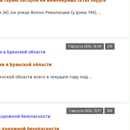
 серию засоров на инженерных сетях округа
), на улице Волна Революции (у дома 19А), ...
7 августа 2026, 16:00
215
и в Брянской области
ской области всего в текущем году под ...
7 августа 2026, 15:57
168
» дорожной безопасности