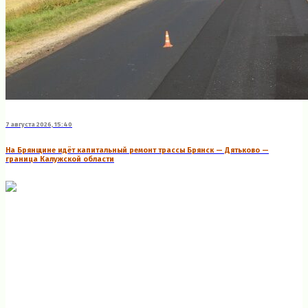
7 августа 2026, 15:40
На Брянщине идёт капитальный ремонт трассы Брянск — Дятьково —
граница Калужской области