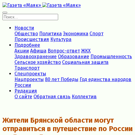
Новости
Общество
Политика
Экономика
Спорт
Происшествия
Культура
Подробнее
Акции
Афиша
Вопрос-ответ
ЖКХ
Здравоохранение
Образование
Промышленность
Сельское хозяйство
Социальная защита
Транспорт
Спецпроекты
Нацпроекты
80 лет Победы
Год единства народов
России
Редакция
О сайте
Обратная связь
Коллектив
Жители Брянской области могут
отправиться в путешествие по России