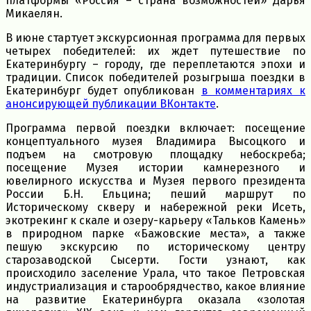
платформы «Россия – страна возможностей» Дарья
Микаелян.
В июне стартует экскурсионная программа для первых
четырех победителей: их ждет путешествие по
Екатеринбургу – городу, где переплетаются эпохи и
традиции. Список победителей розыгрыша поездки в
Екатеринбург будет опубликован
в комментариях к
анонсирующей публикации ВКонтакте
.
Программа первой поездки включает: посещение
концептуального музея Владимира Высоцкого и
подъем на смотровую площадку небоскреба;
посещение Музея истории камнерезного и
ювелирного искусства и Музея первого президента
России Б.Н. Ельцина; пеший маршрут по
Историческому скверу и набережной реки Исеть,
экотрекинг к скале и озеру-карьеру «Тальков Камень»
в природном парке «Бажовские места», а также
пешую экскурсию по историческому центру
старозаводской Сысерти. Гости узнают, как
происходило заселение Урала, что такое Петровская
индустриализация и старообрядчество, какое влияние
на развитие Екатеринбурга оказала «золотая