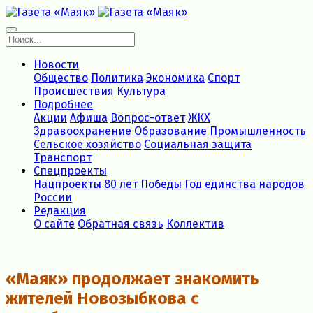
Новости
Общество
Политика
Экономика
Спорт
Происшествия
Культура
Подробнее
Акции
Афиша
Вопрос-ответ
ЖКХ
Здравоохранение
Образование
Промышленность
Сельское хозяйство
Социальная защита
Транспорт
Спецпроекты
Нацпроекты
80 лет Победы
Год единства народов
России
Редакция
О сайте
Обратная связь
Коллектив
«Маяк» продолжает знакомить
жителей Новозыбкова с