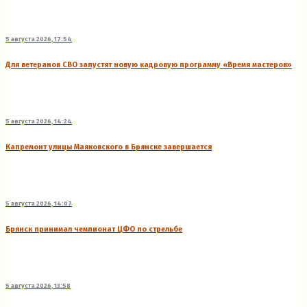
5 августа 2026, 17:54
Для ветеранов СВО запустят новую кадровую программу «Время мастеров»
5 августа 2026, 14:24
Капремонт улицы Маяковского в Брянске завершается
5 августа 2026, 14:07
Брянск принимал чемпионат ЦФО по стрельбе
5 августа 2026, 13:58