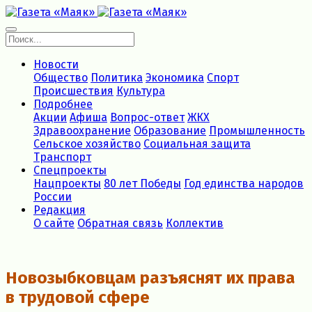
Новости
Общество
Политика
Экономика
Спорт
Происшествия
Культура
Подробнее
Акции
Афиша
Вопрос-ответ
ЖКХ
Здравоохранение
Образование
Промышленность
Сельское хозяйство
Социальная защита
Транспорт
Спецпроекты
Нацпроекты
80 лет Победы
Год единства народов
России
Редакция
О сайте
Обратная связь
Коллектив
Новозыбковцам разъяснят их права
в трудовой сфере