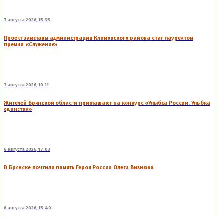
7 августа 2026, 15:35
Проект замглавы администрации Климовского района стал лауреатом
премии «Служение»
7 августа 2026, 10:11
Жителей Брянской области приглашают на конкурс «Улыбка России. Улыбка
единства»
6 августа 2026, 17:03
В Брянске почтили память Героя России Олега Визнюка
6 августа 2026, 15:40