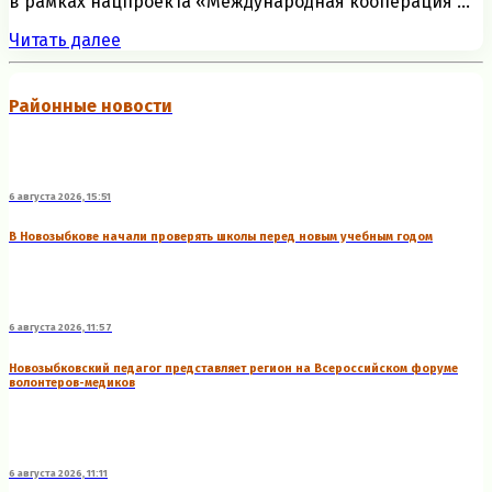
в рамках нацпроекта «Международная кооперация ...
Читать далее
Районные новости
6 августа 2026, 15:51
В Новозыбкове начали проверять школы перед новым учебным годом
6 августа 2026, 11:57
Новозыбковский педагог представляет регион на Всероссийском форуме
волонтеров-медиков
6 августа 2026, 11:11