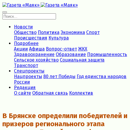
Новости
Общество
Политика
Экономика
Спорт
Происшествия
Культура
Подробнее
Акции
Афиша
Вопрос-ответ
ЖКХ
Здравоохранение
Образование
Промышленность
Сельское хозяйство
Социальная защита
Транспорт
Спецпроекты
Нацпроекты
80 лет Победы
Год единства народов
России
Редакция
О сайте
Обратная связь
Коллектив
В Брянске определили победителей и
призеров регионального этапа