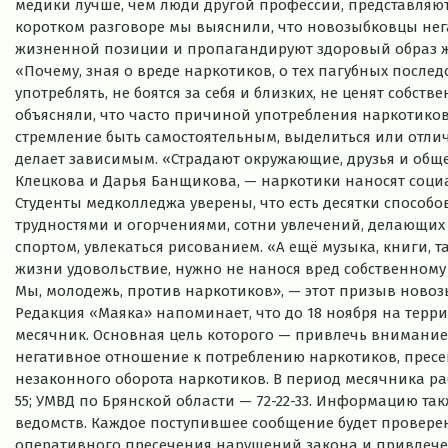
медики лучше, чем люди другой профессии, представляю
коротком разговоре мы выяснили, что новозыбковцы нега
жизненной позиции и пропагандируют здоровый образ 
«Почему, зная о вреде наркотиков, о тех пагубных послед
употреблять, не боятся за себя и близких, не ценят собс
объясняли, что часто причиной употребления наркотико
стремление быть самостоятельным, выделиться или отлич
делает зависимым. «Страдают окружающие, друзья и общ
Клецкова и Дарья Банщикова, — наркотики наносят социал
Студенты медколледжа уверены, что есть десятки способо
трудностями и огорчениями, сотни увлечений, делающих 
спортом, увлекаться рисованием. «А ещё музыка, книги, т
жизни удовольствие, нужно не нанося вред собственному 
Мы, молодежь, против наркотиков», — этот призыв новоз
Редакция «Маяка» напоминает, что до 18 ноября на терр
месячник. Основная цель которого — привлечь внимани
негативное отношение к потреблению наркотиков, пресе
незаконного оборота наркотиков. В период месячника ра
55; УМВД по Брянской области — 72-22-33. Информацию т
ведомств. Каждое поступившее сообщение будет провер
оперативного пресечения нарушений закона и привлечен