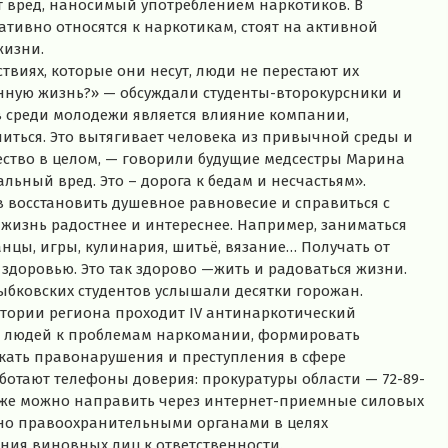
т вред, наносимый употреблением наркотиков. В
тивно относятся к наркотикам, стоят на активной
жизни.
ствиях, которые они несут, люди не перестают их
твенную жизнь?» — обсуждали студенты-второкурсники и
в среди молодежи является влияние компании,
иться. Это вытягивает человека из привычной среды и
ество в целом, — говорили будущие медсестры Марина
ьный вред. Это – дорога к бедам и несчастьям».
в восстановить душевное равновесие и справиться с
жизнь радостнее и интереснее. Например, заниматься
анцы, игры, кулинария, шитьё, вязание… Получать от
здоровью. Это так здорово —жить и радоваться жизни.
ыбковских студентов услышали десятки горожан.
итории региона проходит IV антинаркотический
е людей к проблемам наркомании, формировать
кать правонарушения и преступления в сфере
ботают телефоны доверия: прокуратуры области — 72-89-
акже можно направить через интернет-приемные силовых
ено правоохранительными органами в целях
ия виновных лиц к ответственности.