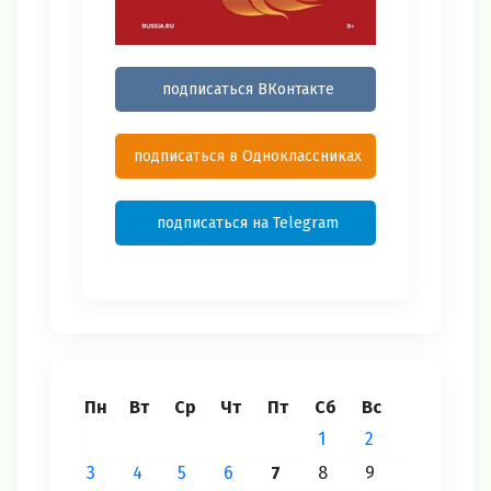
подписаться ВКонтакте
подписаться в Одноклассниках
подписаться на Telegram
Пн
Вт
Ср
Чт
Пт
Сб
Вс
1
2
3
4
5
6
7
8
9