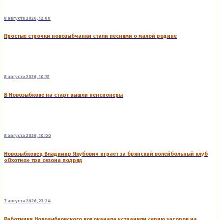
8 августа 2026, 12:00
Простые строчки новозыбчанки стали песнями о малой родине
8 августа 2026, 10:51
В Новозыбкове на старт вышли пенсионеры
8 августа 2026, 10:00
Новозыбковец Владимир Якубович играет за брянский волейбольный клуб
«Охотно» три сезона подряд
7 августа 2026, 23:24
Работники Новозыбковского водоканала устранили серию засоров на