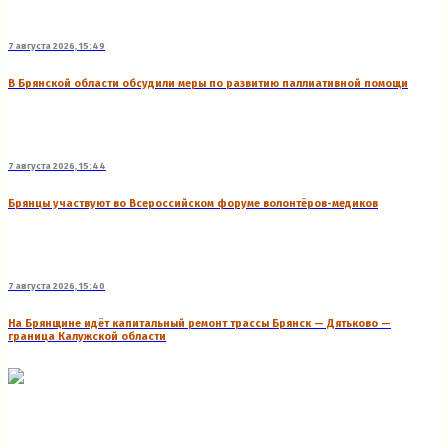
7 августа 2026, 15:49
В Брянской области обсудили меры по развитию паллиативной помощи
7 августа 2026, 15:44
Брянцы участвуют во Всероссийском форуме волонтёров-медиков
7 августа 2026, 15:40
На Брянщине идёт капитальный ремонт трассы Брянск — Дятьково —
граница Калужской области