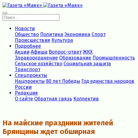
Новости
Общество
Политика
Экономика
Спорт
Происшествия
Культура
Подробнее
Акции
Афиша
Вопрос-ответ
ЖКХ
Здравоохранение
Образование
Промышленность
Сельское хозяйство
Социальная защита
Транспорт
Спецпроекты
Нацпроекты
80 лет Победы
Год единства народов
России
Редакция
О сайте
Обратная связь
Коллектив
На майские праздники жителей
Брянщины ждет обширная