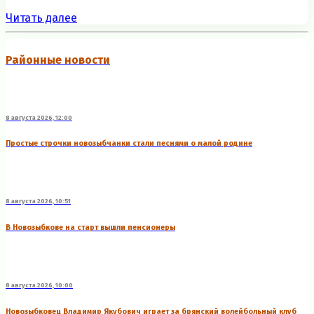
Читать далее
Районные новости
8 августа 2026, 12:00
Простые строчки новозыбчанки стали песнями о малой родине
8 августа 2026, 10:51
В Новозыбкове на старт вышли пенсионеры
8 августа 2026, 10:00
Новозыбковец Владимир Якубович играет за брянский волейбольный клуб