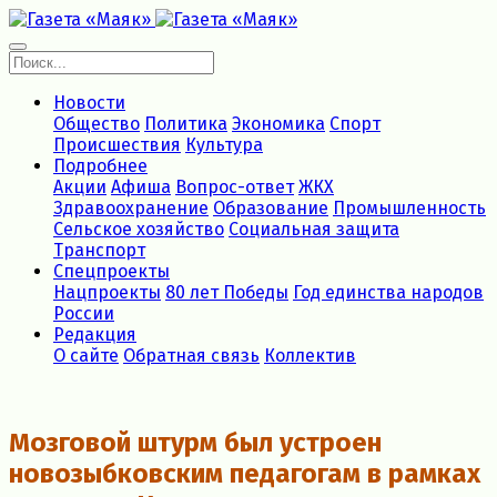
Новости
Общество
Политика
Экономика
Спорт
Происшествия
Культура
Подробнее
Акции
Афиша
Вопрос-ответ
ЖКХ
Здравоохранение
Образование
Промышленность
Сельское хозяйство
Социальная защита
Транспорт
Спецпроекты
Нацпроекты
80 лет Победы
Год единства народов
России
Редакция
О сайте
Обратная связь
Коллектив
Мозговой штурм был устроен
новозыбковским педагогам в рамках