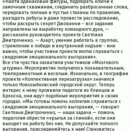
«Найти одинаковые фигуры, подобрать ключи к
замочным скважинам, соединить разбросанные слова,
чередовать полные и пустые стаканы по правилам,
разгадать ребусы и даже провести расследование,
чтобы раскрыть секрет Джованни – все задания
направлены на выработку командного духа, —
рассказала руководитель проекта Светлана
Дмитроченко. — Азарт, умение работать в группах,
стремление к победе и внутренний подъем – мне
важно, чтобы участники проекта могли справиться с
синдромом эмоционального выгорания».
Все эти чувства захватили участников «Мозгового
штурма». Мероприятие получилось познавательным,
темпераментным и веселым. Изначально, в географии
проекта «Коллективная перезагрузка» значился
только Новозыбковский городской округ. Теперь
интерес к нему проявили педагоги из Клинцов и
Брянска, они ждут подобные мероприятия в своих
городах. «Мы готовы помочь коллегам справиться с
синдромом эмоционального выгорания, — говорит
Светлана Дмитроченко, — наша задача — помочь
педагогам обрести «крылья за спиной», если они
выходят на работу без них. Не допускайте полного
выгорания, присоединяйтесь к нам! Становитесь