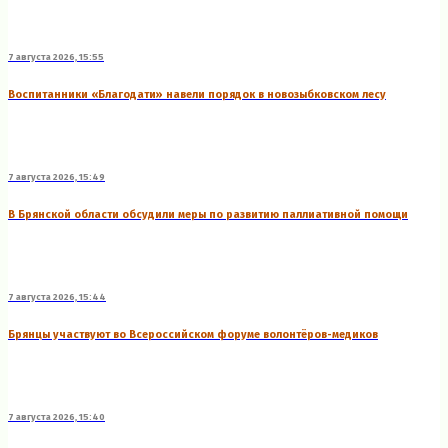
7 августа 2026, 15:55
Воспитанники «Благодати» навели порядок в новозыбковском лесу
7 августа 2026, 15:49
В Брянской области обсудили меры по развитию паллиативной помощи
7 августа 2026, 15:44
Брянцы участвуют во Всероссийском форуме волонтёров-медиков
7 августа 2026, 15:40