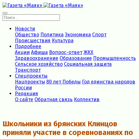
Новости
Общество
Политика
Экономика
Спорт
Происшествия
Культура
Подробнее
Акции
Афиша
Вопрос-ответ
ЖКХ
Здравоохранение
Образование
Промышленность
Сельское хозяйство
Социальная защита
Транспорт
Спецпроекты
Нацпроекты
80 лет Победы
Год единства народов
России
Редакция
О сайте
Обратная связь
Коллектив
Школьники из брянских Клинцов
приняли участие в соревнованиях по