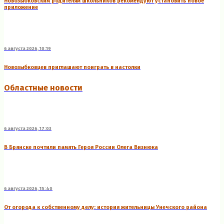
Новозыбковским родителям школьников рекомендуют установить новое
приложение
6 августа 2026, 10:19
Новозыбковцев приглашают поиграть в настолки
Областные новости
6 августа 2026, 17:03
В Брянске почтили память Героя России Олега Визнюка
6 августа 2026, 15:40
От огорода к собственному делу: история жительницы Унечского района