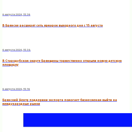
6 августа 2026, 15:36
В Брянске расширят сеть ярмарок выходного дня с 15 августа
6 августа 2026, 15:34
В Стародубском округе Брянщины торжественно открыли новую детскую
площадку
6 августа 2026, 15:16
Брянский Центр поддержки экспорта помогает бизнесменам выйти на
международные рынки