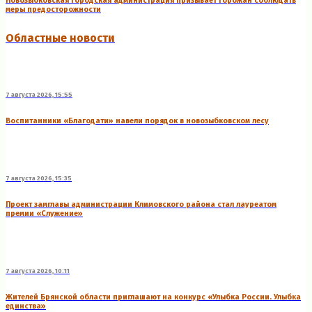
Новозыбковская городская администрация призывает горожан соблюдать
меры предосторожности
Областные новости
7 августа 2026, 15:55
Воспитанники «Благодати» навели порядок в новозыбковском лесу
7 августа 2026, 15:35
Проект замглавы администрации Климовского района стал лауреатом
премии «Служение»
7 августа 2026, 10:11
Жителей Брянской области приглашают на конкурс «Улыбка России. Улыбка
единства»