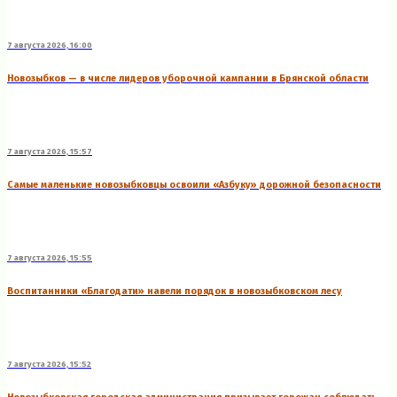
7 августа 2026, 16:00
Новозыбков — в числе лидеров уборочной кампании в Брянской области
7 августа 2026, 15:57
Самые маленькие новозыбковцы освоили «Азбуку» дорожной безопасности
7 августа 2026, 15:55
Воспитанники «Благодати» навели порядок в новозыбковском лесу
7 августа 2026, 15:52