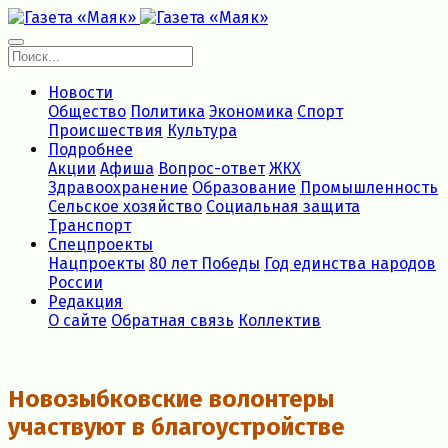
Новости
Общество
Политика
Экономика
Спорт
Происшествия
Культура
Подробнее
Акции
Афиша
Вопрос-ответ
ЖКХ
Здравоохранение
Образование
Промышленность
Сельское хозяйство
Социальная защита
Транспорт
Спецпроекты
Нацпроекты
80 лет Победы
Год единства народов
России
Редакция
О сайте
Обратная связь
Коллектив
Новозыбковские волонтеры
участвуют в благоустройстве