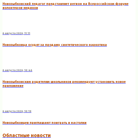
Новозыбковский педагог представляет регион на Всероссийском форуме
волонтеров-медиков
6 августа 2026, 11:11
Новозыбковца осудят за продажу синтетического наркотика
6 августа 2026, 10:46
Новозыбковским родителям школьников рекомендуют установить новое
приложение
6 августа 2026, 10:19
Новозыбковцев приглашают поиграть в настолки
Областные новости