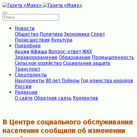
Новости
Общество
Политика
Экономика
Спорт
Происшествия
Культура
Подробнее
Акции
Афиша
Вопрос-ответ
ЖКХ
Здравоохранение
Образование
Промышленность
Сельское хозяйство
Социальная защита
Транспорт
Спецпроекты
Нацпроекты
80 лет Победы
Год единства народов
России
Редакция
О сайте
Обратная связь
Коллектив
В Центре социального обслуживания
населения сообщили об изменении