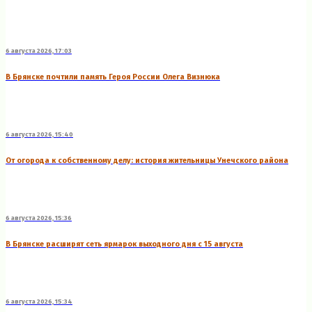
6 августа 2026, 17:03
В Брянске почтили память Героя России Олега Визнюка
6 августа 2026, 15:40
От огорода к собственному делу: история жительницы Унечского района
6 августа 2026, 15:36
В Брянске расширят сеть ярмарок выходного дня с 15 августа
6 августа 2026, 15:34