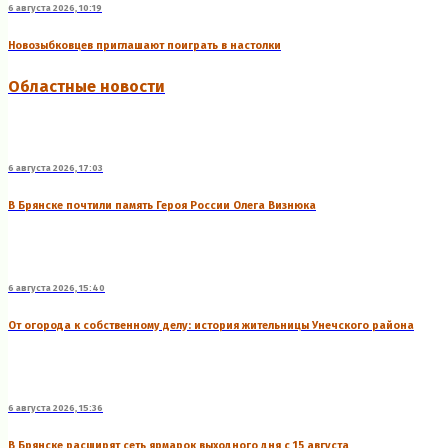
6 августа 2026, 10:19
Новозыбковцев приглашают поиграть в настолки
Областные новости
6 августа 2026, 17:03
В Брянске почтили память Героя России Олега Визнюка
6 августа 2026, 15:40
От огорода к собственному делу: история жительницы Унечского района
6 августа 2026, 15:36
В Брянске расширят сеть ярмарок выходного дня с 15 августа