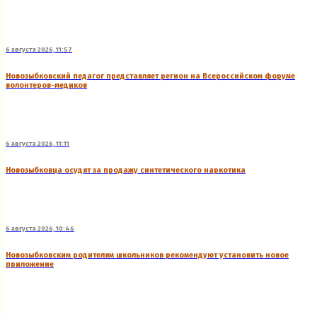
6 августа 2026, 11:57
Новозыбковский педагог представляет регион на Всероссийском форуме
волонтеров-медиков
6 августа 2026, 11:11
Новозыбковца осудят за продажу синтетического наркотика
6 августа 2026, 10:46
Новозыбковским родителям школьников рекомендуют установить новое
приложение