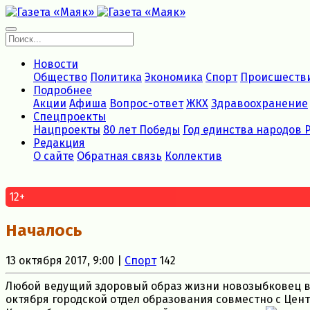
Новости
Общество
Политика
Экономика
Спорт
Происшеств
Подробнее
Акции
Афиша
Вопрос-ответ
ЖКХ
Здравоохранение
Спецпроекты
Нацпроекты
80 лет Победы
Год единства народов 
Редакция
О сайте
Обратная связь
Коллектив
12+
Началось
13 октября 2017, 9:00 |
Спорт
142
Любой ведущий здоровый образ жизни новозыбковец в во
октября городской отдел образования совместно с Цен