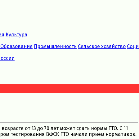
ия
Культура
Образование
Промышленность
Сельское хозяйство
Соци
России
зрасте от 13 до 70 лет может сдать нормы ГТО. С 11
тром тестирования ВФСК ГТО начали приём нормативов.