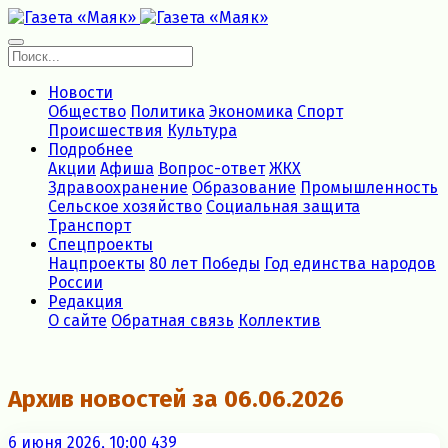
Новости
Общество
Политика
Экономика
Спорт
Происшествия
Культура
Подробнее
Акции
Афиша
Вопрос-ответ
ЖКХ
Здравоохранение
Образование
Промышленность
Сельское хозяйство
Социальная защита
Транспорт
Спецпроекты
Нацпроекты
80 лет Победы
Год единства народов
России
Редакция
О сайте
Обратная связь
Коллектив
Архив новостей за 06.06.2026
6 июня 2026, 10:00
439