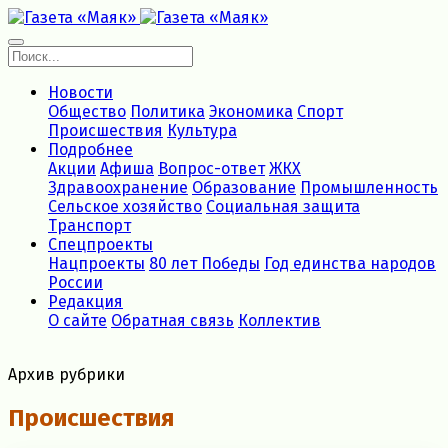
Новости
Общество
Политика
Экономика
Спорт
Происшествия
Культура
Подробнее
Акции
Афиша
Вопрос-ответ
ЖКХ
Здравоохранение
Образование
Промышленность
Сельское хозяйство
Социальная защита
Транспорт
Спецпроекты
Нацпроекты
80 лет Победы
Год единства народов
России
Редакция
О сайте
Обратная связь
Коллектив
Архив рубрики
Происшествия