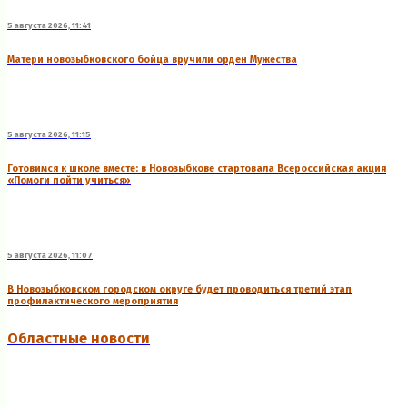
5 августа 2026, 11:41
Матери новозыбковского бойца вручили орден Мужества
5 августа 2026, 11:15
Готовимся к школе вместе: в Новозыбкове стартовала Всероссийская акция
«Помоги пойти учиться»
5 августа 2026, 11:07
В Новозыбковском городском округе будет проводиться третий этап
профилактического мероприятия
Областные новости