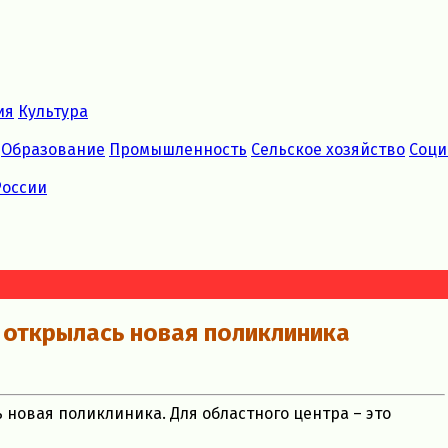
ия
Культура
Образование
Промышленность
Сельское хозяйство
Соци
России
 открылась новая поликлиника
новая поликлиника. Для областного центра – это