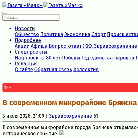
Новости
Общество
Политика
Экономика
Спорт
Происшеств
Подробнее
Акции
Афиша
Вопрос-ответ
ЖКХ
Здравоохранение
Спецпроекты
Нацпроекты
80 лет Победы
Год единства народов 
Редакция
О сайте
Обратная связь
Коллектив
12+
В современном микрорайоне Брянска
3 июля 2026, 21:09 |
Здравоохранение
61
В современном микрорайоне города Брянска открылась 
историческое событие.