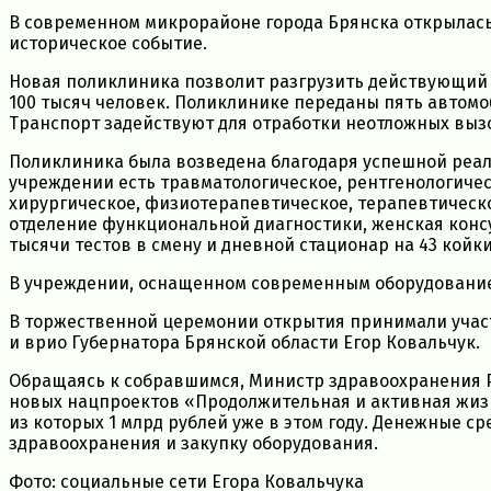
В современном микрорайоне города Брянска открылась 
историческое событие.
Новая поликлиника позволит разгрузить действующий 
100 тысяч человек. Поликлинике переданы пять автомо
Транспорт задействуют для отработки неотложных выз
Поликлиника была возведена благодаря успешной реал
учреждении есть травматологическое, рентгенологичес
хирургическое, физиотерапевтическое, терапевтическо
отделение функциональной диагностики, женская консу
тысячи тестов в смену и дневной стационар на 43 койки
В учреждении, оснащенном современным оборудованием
В торжественной церемонии открытия принимали учас
и врио Губернатора Брянской области Егор Ковальчук.
Обращаясь к собравшимся, Министр здравоохранения Р
новых нацпроектов «Продолжительная и активная жизн
из которых 1 млрд рублей уже в этом году. Денежные 
здравоохранения и закупку оборудования.
Фото: социальные сети Егора Ковальчука