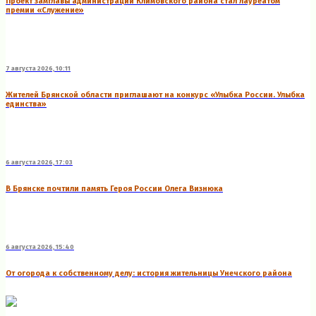
Проект замглавы администрации Климовского района стал лауреатом
премии «Служение»
7 августа 2026, 10:11
Жителей Брянской области приглашают на конкурс «Улыбка России. Улыбка
единства»
6 августа 2026, 17:03
В Брянске почтили память Героя России Олега Визнюка
6 августа 2026, 15:40
От огорода к собственному делу: история жительницы Унечского района