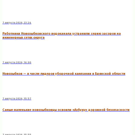
7 августа 2026, 23:24
Работники Новозыбковского водоканала устранили серию засоров на
инженерных сетях округа
7 августа 2026, 16:00
Новозыбков — в числе лидеров уборочной кампании в Брянской области
7 августа 2026, 15:57
Самые маленькие новозыбковцы освоили «Азбуку» дорожной безопасности
7 августа 2026, 15:55