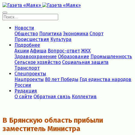
Новости
Общество
Политика
Экономика
Спорт
Происшествия
Культура
Подробнее
Акции
Афиша
Вопрос-ответ
ЖКХ
Здравоохранение
Образование
Промышленность
Сельское хозяйство
Социальная защита
Транспорт
Спецпроекты
Нацпроекты
80 лет Победы
Год единства народов
России
Редакция
О сайте
Обратная связь
Коллектив
В Брянскую область прибыли
заместитель Министра