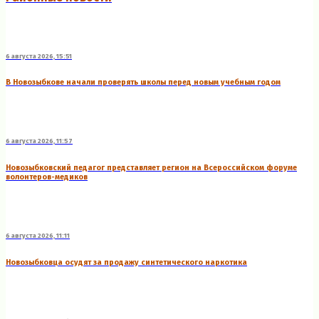
6 августа 2026, 15:51
В Новозыбкове начали проверять школы перед новым учебным годом
6 августа 2026, 11:57
Новозыбковский педагог представляет регион на Всероссийском форуме
волонтеров-медиков
6 августа 2026, 11:11
Новозыбковца осудят за продажу синтетического наркотика