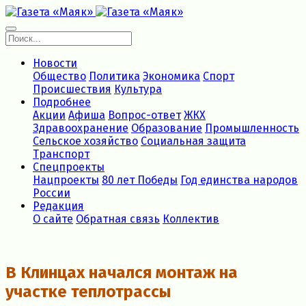
Новости
Общество
Политика
Экономика
Спорт
Происшествия
Культура
Подробнее
Акции
Афиша
Вопрос-ответ
ЖКХ
Здравоохранение
Образование
Промышленность
Сельское хозяйство
Социальная защита
Транспорт
Спецпроекты
Нацпроекты
80 лет Победы
Год единства народов
России
Редакция
О сайте
Обратная связь
Коллектив
В Клинцах начался монтаж на
участке теплотрассы