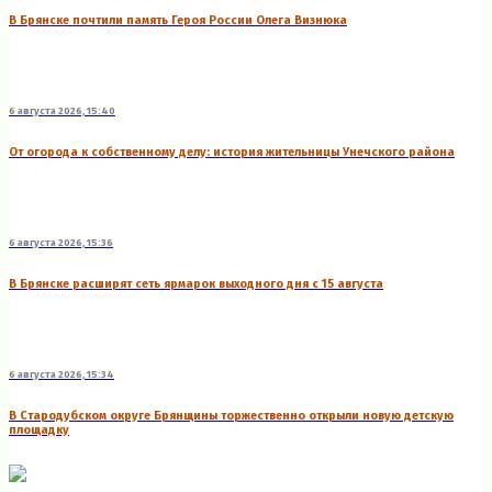
В Брянске почтили память Героя России Олега Визнюка
6 августа 2026, 15:40
От огорода к собственному делу: история жительницы Унечского района
6 августа 2026, 15:36
В Брянске расширят сеть ярмарок выходного дня с 15 августа
6 августа 2026, 15:34
В Стародубском округе Брянщины торжественно открыли новую детскую
площадку