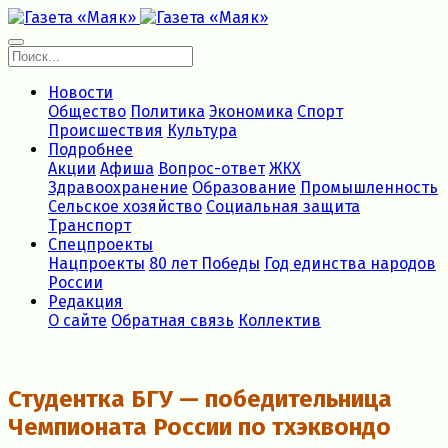
Новости
Общество
Политика
Экономика
Спорт
Происшествия
Культура
Подробнее
Акции
Афиша
Вопрос-ответ
ЖКХ
Здравоохранение
Образование
Промышленность
Сельское хозяйство
Социальная защита
Транспорт
Спецпроекты
Нацпроекты
80 лет Победы
Год единства народов
России
Редакция
О сайте
Обратная связь
Коллектив
Студентка БГУ — победительница
Чемпионата России по тхэквондо