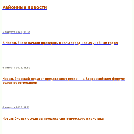
Районные новости
6 августа 2026, 15:51
В Новозыбкове начали проверять школы перед новым учебным годом
6 августа 2026, 11:57
Новозыбковский педагог представляет регион на Всероссийском форуме
волонтеров-медиков
6 августа 2026, 11:11
Новозыбковца осудят за продажу синтетического наркотика