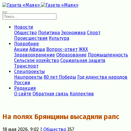
Новости
Общество
Политика
Экономика
Спорт
Происшествия
Культура
Подробнее
Акции
Афиша
Вопрос-ответ
ЖКХ
Здравоохранение
Образование
Промышленность
Сельское хозяйство
Социальная защита
Транспорт
Спецпроекты
Нацпроекты
80 лет Победы
Год единства народов
России
Редакция
О сайте
Обратная связь
Коллектив
На полях Брянщины высадили рапс
18 мая 2026, 9:02 |
Общество
357