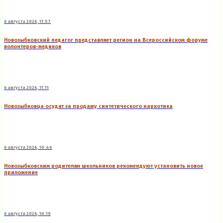
6 августа 2026, 11:57
Новозыбковский педагог представляет регион на Всероссийском форуме
волонтеров-медиков
6 августа 2026, 11:11
Новозыбковца осудят за продажу синтетического наркотика
6 августа 2026, 10:46
Новозыбковским родителям школьников рекомендуют установить новое
приложение
6 августа 2026, 10:19