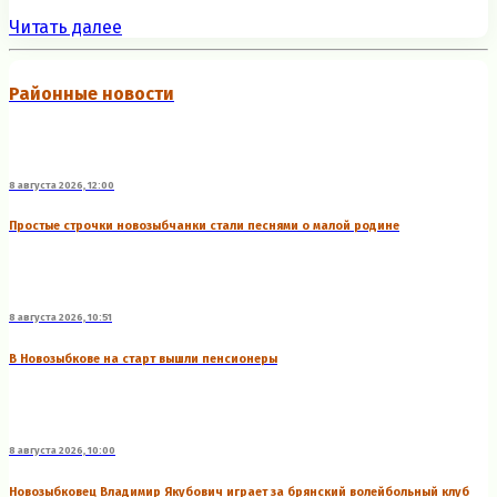
Читать далее
Районные новости
8 августа 2026, 12:00
Простые строчки новозыбчанки стали песнями о малой родине
8 августа 2026, 10:51
В Новозыбкове на старт вышли пенсионеры
8 августа 2026, 10:00
Новозыбковец Владимир Якубович играет за брянский волейбольный клуб