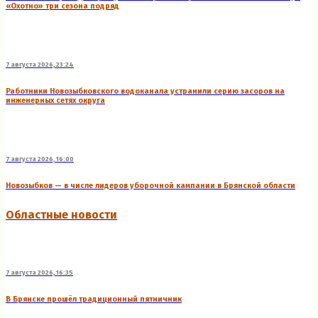
«Охотно» три сезона подряд
7 августа 2026, 23:24
Работники Новозыбковского водоканала устранили серию засоров на
инженерных сетях округа
7 августа 2026, 16:00
Новозыбков — в числе лидеров уборочной кампании в Брянской области
Областные новости
7 августа 2026, 16:35
В Брянске прошёл традиционный пятничник