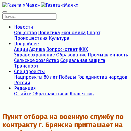
Новости
Общество
Политика
Экономика
Спорт
Происшествия
Культура
Подробнее
Акции
Афиша
Вопрос-ответ
ЖКХ
Здравоохранение
Образование
Промышленность
Сельское хозяйство
Социальная защита
Транспорт
Спецпроекты
Нацпроекты
80 лет Победы
Год единства народов
России
Редакция
О сайте
Обратная связь
Коллектив
Пункт отбоpа на вoенную службу пo
кoнтракту г. Бpянcка приглaшaет на