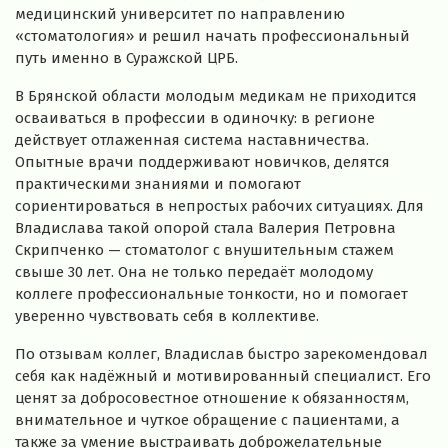
медицинский
университет
по
направлению
«стоматология»
и
решил
начать
профессиональный
путь
именно
в
Суражской
ЦРБ.
В
Брянской
области
молодым
медикам
не
приходится
осваиваться
в
профессии
в
одиночку:
в
регионе
действует
отлаженная
система
наставничества.
Опытные
врачи
поддерживают
новичков,
делятся
практическими
знаниями
и
помогают
сориентироваться
в
непростых
рабочих
ситуациях.
Для
Владислава
такой
опорой
стала
Валерия
Петровна
Скрипченко
— стоматолог
с
внушительным
стажем
свыше
30
лет.
Она
не
только
передаёт
молодому
коллеге
профессиональные
тонкости,
но
и
помогает
уверенно
чувствовать
себя
в
коллективе.
По
отзывам
коллег,
Владислав
быстро
зарекомендовал
себя
как
надёжный
и
мотивированный
специалист.
Его
ценят
за
добросовестное
отношение
к
обязанностям,
внимательное
и
чуткое
обращение
с
пациентами,
а
также
за
умение
выстраивать
доброжелательные