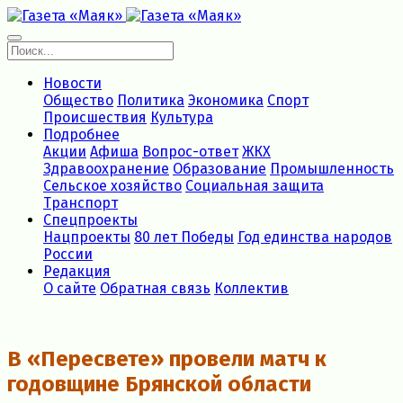
Новости
Общество
Политика
Экономика
Спорт
Происшествия
Культура
Подробнее
Акции
Афиша
Вопрос-ответ
ЖКХ
Здравоохранение
Образование
Промышленность
Сельское хозяйство
Социальная защита
Транспорт
Спецпроекты
Нацпроекты
80 лет Победы
Год единства народов
России
Редакция
О сайте
Обратная связь
Коллектив
В «Пересвете» провели матч к
годовщине Брянской области