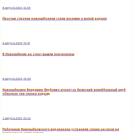
8 августа 2026, 12:00
Простые строчки новозыбчанки стали песнями о малой родине
8 августа 2026, 10:51
В Новозыбкове на старт вышли пенсионеры
8 августа 2026, 10:00
Новозыбковец Владимир Якубович играет за брянский волейбольный клуб
«Охотно» три сезона подряд
7 августа 2026, 23:24
Работники Новозыбковского водоканала устранили серию засоров на