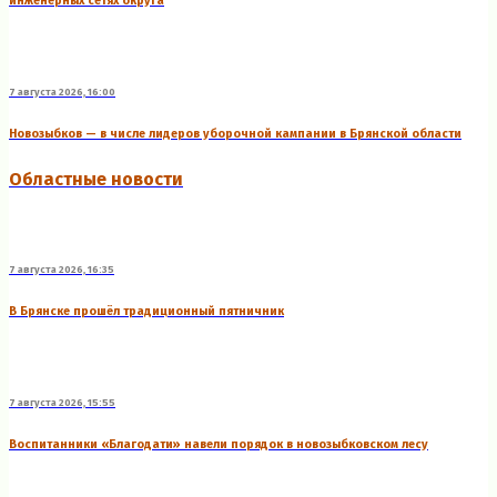
инженерных сетях округа
7 августа 2026, 16:00
Новозыбков — в числе лидеров уборочной кампании в Брянской области
Областные новости
7 августа 2026, 16:35
В Брянске прошёл традиционный пятничник
7 августа 2026, 15:55
Воспитанники «Благодати» навели порядок в новозыбковском лесу