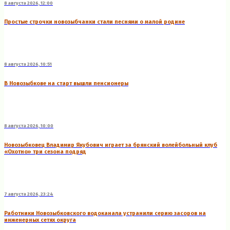
8 августа 2026, 12:00
Простые строчки новозыбчанки стали песнями о малой родине
8 августа 2026, 10:51
В Новозыбкове на старт вышли пенсионеры
8 августа 2026, 10:00
Новозыбковец Владимир Якубович играет за брянский волейбольный клуб
«Охотно» три сезона подряд
7 августа 2026, 23:24
Работники Новозыбковского водоканала устранили серию засоров на
инженерных сетях округа