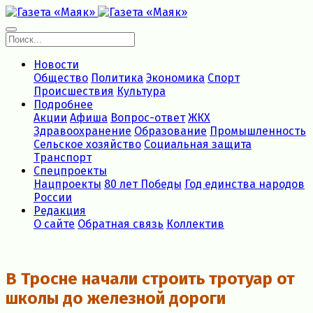
Новости
Общество
Политика
Экономика
Спорт
Происшествия
Культура
Подробнее
Акции
Афиша
Вопрос-ответ
ЖКХ
Здравоохранение
Образование
Промышленность
Сельское хозяйство
Социальная защита
Транспорт
Спецпроекты
Нацпроекты
80 лет Победы
Год единства народов
России
Редакция
О сайте
Обратная связь
Коллектив
В Тросне начали строить тротуар от
школы до железной дороги