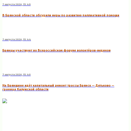
7 августа 2026, 15:49
В Брянской области обсудили меры по развитию паллиативной помощи
7 августа 2026, 15:44
Брянцы участвуют во Всероссийском форуме волонтёров-медиков
7 августа 2026, 15:40
На Брянщине идёт капитальный ремонт трассы Брянск — Дятьково —
граница Калужской области