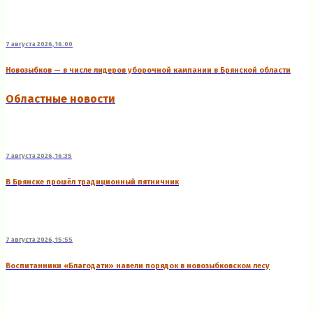
7 августа 2026, 16:00
Новозыбков — в числе лидеров уборочной кампании в Брянской области
Областные новости
7 августа 2026, 16:35
В Брянске прошёл традиционный пятничник
7 августа 2026, 15:55
Воспитанники «Благодати» навели порядок в новозыбковском лесу