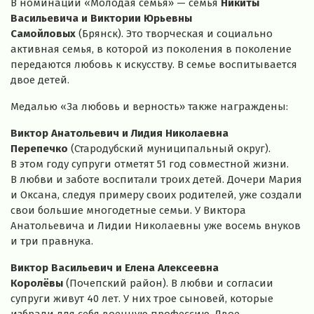
В номинации «Молодая семья» — семья
Никиты
Васильевича и Виктории Юрьевны
Самойловых
(Брянск). Это творческая и социально
активная семья, в которой из поколения в поколение
передаются любовь к искусству. В семье воспитывается
двое детей.
Медалью «За любовь и верность» также награждены:
Виктор Анатольевич и Лидия Николаевна
Перепечко
(Стародубский муниципальный округ).
В этом году супруги отметят 51 год совместной жизни.
В любви и заботе воспитали троих детей. Дочери Мария
и Оксана, следуя примеру своих родителей, уже создали
свои большие многодетные семьи. У Виктора
Анатольевича и Лидии Николаевны уже восемь внуков
и три правнука.
Виктор Васильевич и Елена Алексеевна
Королёвы
(Почепский район). В любви и согласии
супруги живут 40 лет. У них трое сыновей, которые
избрали для себя военную профессию. Двое