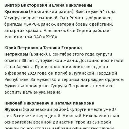
Виктор Викторович и Елена Николаевны
Кузнецовы
(Навлинский район). Вместе уже 44 года.
У супругов двое сыновей. Сын Роман -доброволец
бригады
«БАРС-Брянск»
, ветеран боевых действий,
алтарник храма с. Алешенка. Сын Сергей работает
машинистом
ОАО «РЖД»
.
Юрий Петрович и Татьяна Егоровна
Петраковы
(Брянск). В сентябре этого года супруги
отметят 38 лет супружеской жизни. Достойно воспитали
сына Алексея. При исполнении воинского долга
в феврале 2023 года он погиб в Луганской Народной
Республике. За мужество и героизм награжден орденом
Мужества посмертно. Супруги Петраковы помогают
воспитывать внука Ивана.
Николай Николаевич и Наталья Ивановна
Жуковы
(Карачевский район). Супруги вместе уже 37
лет. В семье четверо детей. Николай Николаевич стал
основателем военной династии, трое из сыновей
пошли по его стопам, выбрали офицерскую службу.