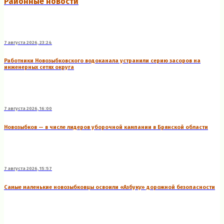
Районные новости
7 августа 2026, 23:24
Работники Новозыбковского водоканала устранили серию засоров на
инженерных сетях округа
7 августа 2026, 16:00
Новозыбков — в числе лидеров уборочной кампании в Брянской области
7 августа 2026, 15:57
Самые маленькие новозыбковцы освоили «Азбуку» дорожной безопасности