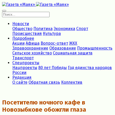
Новости
Общество
Политика
Экономика
Спорт
Происшествия
Культура
Подробнее
Акции
Афиша
Вопрос-ответ
ЖКХ
Здравоохранение
Образование
Промышленность
Сельское хозяйство
Социальная защита
Транспорт
Спецпроекты
Нацпроекты
80 лет Победы
Год единства народов
России
Редакция
О сайте
Обратная связь
Коллектив
Посетителю ночного кафе в
Новозыбкове обожгли глаза