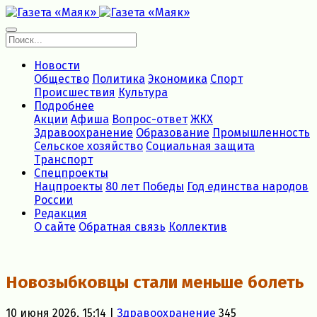
Новости
Общество
Политика
Экономика
Спорт
Происшествия
Культура
Подробнее
Акции
Афиша
Вопрос-ответ
ЖКХ
Здравоохранение
Образование
Промышленность
Сельское хозяйство
Социальная защита
Транспорт
Спецпроекты
Нацпроекты
80 лет Победы
Год единства народов
России
Редакция
О сайте
Обратная связь
Коллектив
Новозыбковцы стали меньше болеть
10 июня 2026, 15:14 |
Здравоохранение
345