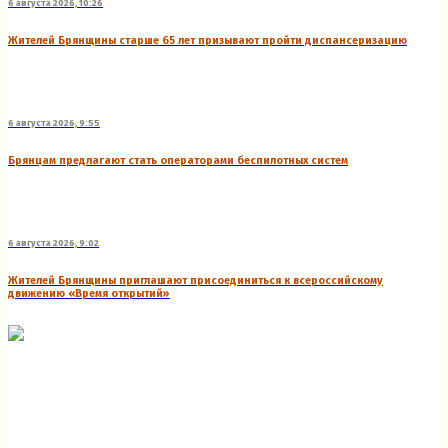
6 августа 2026, 10:26
Жителей Брянщины старше 65 лет призывают пройти диспансеризацию
6 августа 2026, 9:55
Брянцам предлагают стать оперaторами бeспилотных систeм
6 августа 2026, 9:02
Жителей Брянщины приглашают присоединиться к всероссийскому
движению «Время открытий»