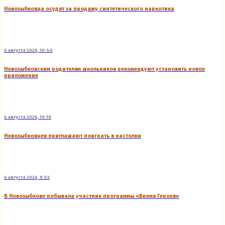
Новозыбковца осудят за продажу синтетического наркотика
6 августа 2026, 10:46
Новозыбковским родителям школьников рекомендуют установить новое
приложение
6 августа 2026, 10:19
Новозыбковцев приглашают поиграть в настолки
6 августа 2026, 9:53
В Новозыбкове побывала участник программы «Время Героев»