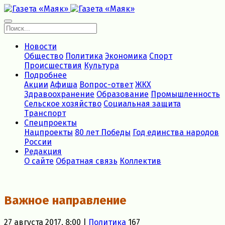
Новости
Общество
Политика
Экономика
Спорт
Происшествия
Культура
Подробнее
Акции
Афиша
Вопрос-ответ
ЖКХ
Здравоохранение
Образование
Промышленность
Сельское хозяйство
Социальная защита
Транспорт
Спецпроекты
Нацпроекты
80 лет Победы
Год единства народов
России
Редакция
О сайте
Обратная связь
Коллектив
Важное направление
27 августа 2017, 8:00 |
Политика
167