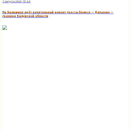
7 августа 2026, 15:40
На Брянщине идёт капитальный ремонт трассы Брянск — Дятьково —
граница Калужской области