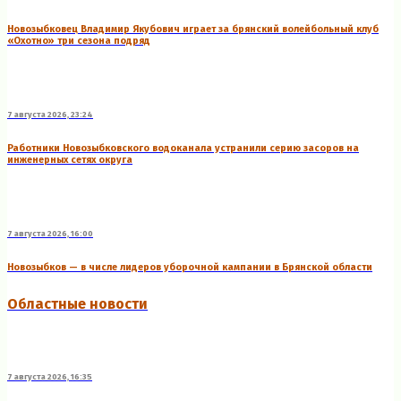
Новозыбковец Владимир Якубович играет за брянский волейбольный клуб
«Охотно» три сезона подряд
7 августа 2026, 23:24
Работники Новозыбковского водоканала устранили серию засоров на
инженерных сетях округа
7 августа 2026, 16:00
Новозыбков — в числе лидеров уборочной кампании в Брянской области
Областные новости
7 августа 2026, 16:35