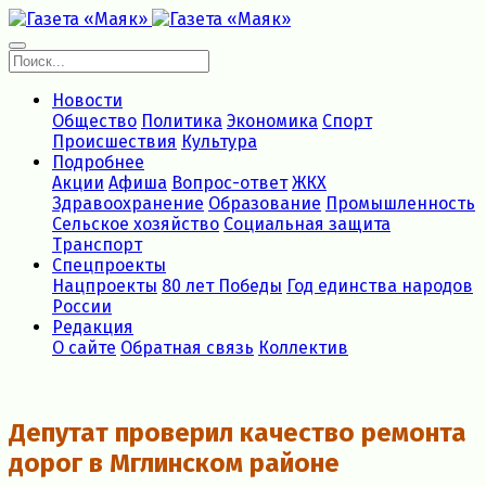
Новости
Общество
Политика
Экономика
Спорт
Происшествия
Культура
Подробнее
Акции
Афиша
Вопрос-ответ
ЖКХ
Здравоохранение
Образование
Промышленность
Сельское хозяйство
Социальная защита
Транспорт
Спецпроекты
Нацпроекты
80 лет Победы
Год единства народов
России
Редакция
О сайте
Обратная связь
Коллектив
Депутат проверил качество ремонта
дорог в Мглинском районе