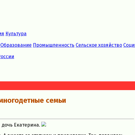
ия
Культура
Образование
Промышленность
Сельское хозяйство
Соци
России
многодетные семьи
я дочь Екатерина.