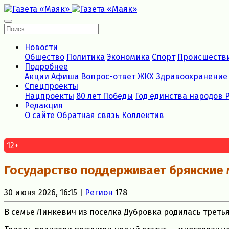
Новости
Общество
Политика
Экономика
Спорт
Происшеств
Подробнее
Акции
Афиша
Вопрос-ответ
ЖКХ
Здравоохранение
Спецпроекты
Нацпроекты
80 лет Победы
Год единства народов 
Редакция
О сайте
Обратная связь
Коллектив
12+
Государство поддерживает брянские 
30 июня 2026, 16:15 |
Регион
178
В семье Линкевич из поселка Дубровка родилась треть