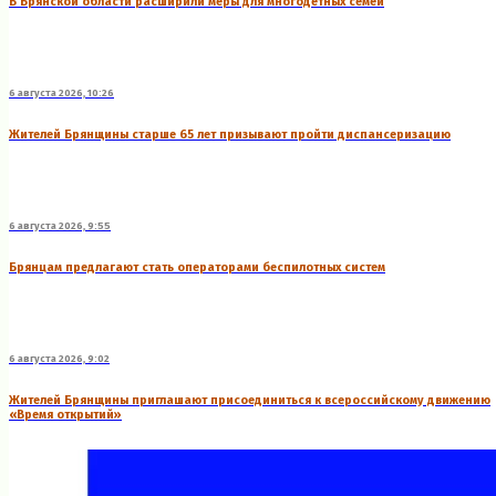
В Брянской области расширили меры для многодетных семей
6 августа 2026, 10:26
Жителей Брянщины старше 65 лет призывают пройти диспансеризацию
6 августа 2026, 9:55
Брянцам предлагают стать оперaторами бeспилотных систeм
6 августа 2026, 9:02
Жителей Брянщины приглашают присоединиться к всероссийскому движению
«Время открытий»