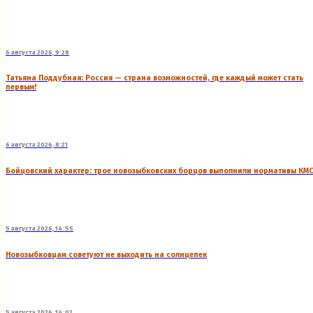
6 августа 2026, 9:28
Татьяна Поддубная: Россия — страна возможностей, где каждый может стать
первым!
6 августа 2026, 8:21
Бойцовский характер: трое новозыбковских борцов выполнили нормативы КМ
5 августа 2026, 14:55
Новозыбковцам советуют не выходить на солнцепек
5 августа 2026, 14:02