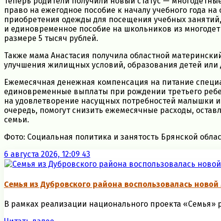
Теперь родители получили новый статус — многодетные.
право на ежегодное пособие к началу учебного года н
приобретения одежды для посещения учебных занятий, 
и единовременное пособие на школьников из многодет
размере 5 тысяч рублей.
Также мама Анастасия получила областной материнский
улучшения жилищных условий, образования детей или 
Ежемесячная денежная компенсация на питание специа
единовременные выплаты при рождении третьего ребе
на удовлетворение насущных потребностей малышки и 
очередь, помогут снизить ежемесячные расходы, остав
семьи.
Фото: Социальная политика и занятость Брянской обла
6 августа 2026, 12:09
43
Семья из Дубровского района воспользовалась ново
В рамках реализации национального проекта «Семья» р