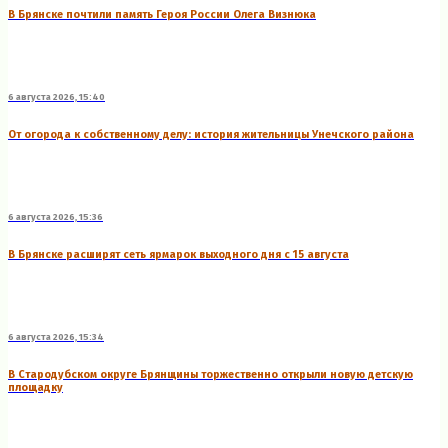
В Брянске почтили память Героя России Олега Визнюка
6 августа 2026, 15:40
От огорода к собственному делу: история жительницы Унечского района
6 августа 2026, 15:36
В Брянске расширят сеть ярмарок выходного дня с 15 августа
6 августа 2026, 15:34
В Стародубском округе Брянщины торжественно открыли новую детскую
площадку