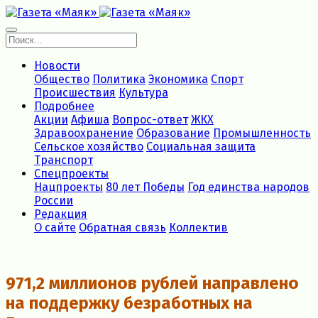
Новости
Общество
Политика
Экономика
Спорт
Происшествия
Культура
Подробнее
Акции
Афиша
Вопрос-ответ
ЖКХ
Здравоохранение
Образование
Промышленность
Сельское хозяйство
Социальная защита
Транспорт
Спецпроекты
Нацпроекты
80 лет Победы
Год единства народов
России
Редакция
О сайте
Обратная связь
Коллектив
971,2 миллионов рублей направлено
на поддержку безработных на