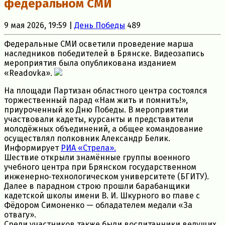
федеральном СМИ
9 мая 2026, 19:59 |
День Победы
489
Федеральные СМИ осветили проведение марша
наследников победителей в Брянске. Видеозапись
мероприятия была опубликована изданием
«Readovka».
На площади Партизан областного центра состоялся
торжественный парад «Нам жить и помнить!»,
приуроченный ко Дню Победы. В мероприятии
участвовали кадеты, курсанты и представители
молодёжных объединений, а общее командование
осуществлял полковник Александр Белик.
Информирует
РИА «Стрела».
Шествие открыли знамённые группы военного
учебного центра при Брянском государственном
инженерно‑технологическом университете (БГИТУ).
Далее в парадном строю прошли барабанщики
кадетской школы имени В. И. Шкурного во главе с
Фёдором Симоненко — обладателем медали «За
отвагу».
Среди участников также были воспитанники ведущих