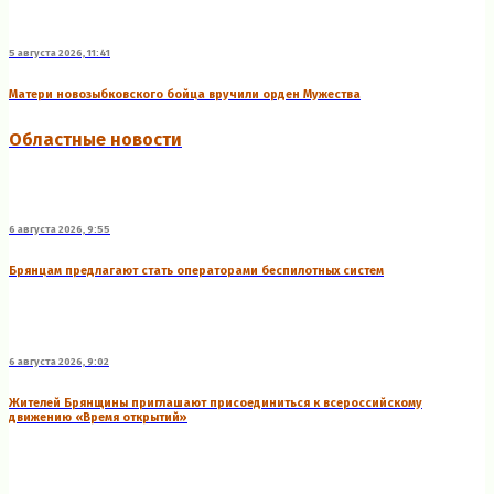
5 августа 2026, 11:41
Матери новозыбковского бойца вручили орден Мужества
Областные новости
6 августа 2026, 9:55
Брянцам предлагают стать оперaторами бeспилотных систeм
6 августа 2026, 9:02
Жителей Брянщины приглашают присоединиться к всероссийскому
движению «Время открытий»