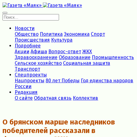
Новости
Общество
Политика
Экономика
Спорт
Происшествия
Культура
Подробнее
Акции
Афиша
Вопрос-ответ
ЖКХ
Здравоохранение
Образование
Промышленность
Сельское хозяйство
Социальная защита
Транспорт
Спецпроекты
Нацпроекты
80 лет Победы
Год единства народов
России
Редакция
О сайте
Обратная связь
Коллектив
О брянском марше наследников
победителей рассказали в