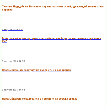
Татьяна Поддубная: Россия — страна возможностей, где каждый может стать
первым!
6 августа 2026, 8:21
Бойцовский характер: трое новозыбковских борцов выполнили нормативы
КМС
5 августа 2026, 14:55
Новозыбковцам советуют не выходить на солнцепек
5 августа 2026, 14:02
Новозыбковец пожаловался в полицию на соседа сверху