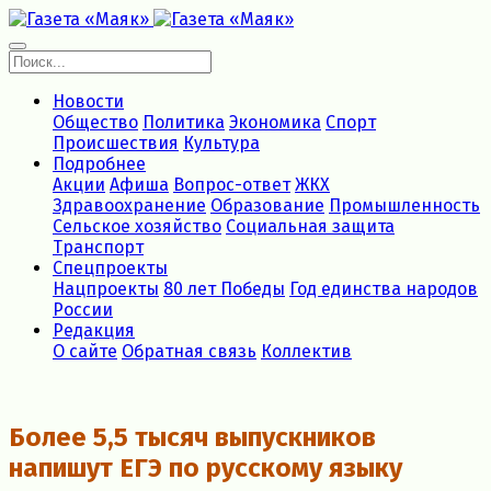
Новости
Общество
Политика
Экономика
Спорт
Происшествия
Культура
Подробнее
Акции
Афиша
Вопрос-ответ
ЖКХ
Здравоохранение
Образование
Промышленность
Сельское хозяйство
Социальная защита
Транспорт
Спецпроекты
Нацпроекты
80 лет Победы
Год единства народов
России
Редакция
О сайте
Обратная связь
Коллектив
Более 5,5 тысяч выпускников
напишут ЕГЭ по русскому языку