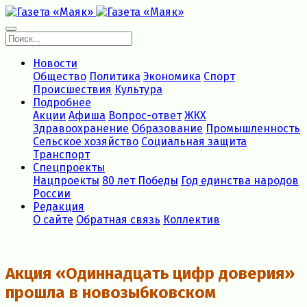
Новости
Общество
Политика
Экономика
Спорт
Происшествия
Культура
Подробнее
Акции
Афиша
Вопрос-ответ
ЖКХ
Здравоохранение
Образование
Промышленность
Сельское хозяйство
Социальная защита
Транспорт
Спецпроекты
Нацпроекты
80 лет Победы
Год единства народов
России
Редакция
О сайте
Обратная связь
Коллектив
Акция «Одиннадцать цифр доверия»
прошла в новозыбковском