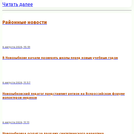
Читать далее
Районные новости
6 августа 2026, 15:51
В Новозыбкове начали проверять школы перед новым учебным годом
6 августа 2026, 11:57
Новозыбковский педагог представляет регион на Всероссийском форуме
волонтеров-медиков
6 августа 2026, 11:11
Новозыбковца осудят за продажу синтетического наркотика