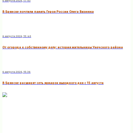
6 августа 2026, 17:03
В Брянске почтили память Героя России Олега Визнюка
6 августа 2026, 15:40
От огорода к собственному делу: история жительницы Унечского района
6 августа 2026, 15:36
В Брянске расширят сеть ярмарок выходного дня с 15 августа