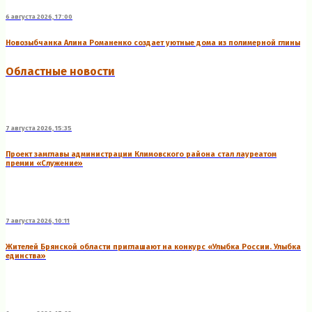
6 августа 2026, 17:00
Новозыбчанка Алина Романенко создает уютные дома из полимерной глины
Областные новости
7 августа 2026, 15:35
Проект замглавы администрации Климовского района стал лауреатом
премии «Служение»
7 августа 2026, 10:11
Жителей Брянской области приглашают на конкурс «Улыбка России. Улыбка
единства»