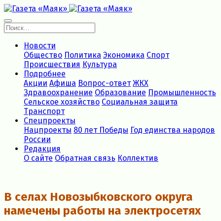
Новости
Общество
Политика
Экономика
Спорт
Происшествия
Культура
Подробнее
Акции
Афиша
Вопрос-ответ
ЖКХ
Здравоохранение
Образование
Промышленность
Сельское хозяйство
Социальная защита
Транспорт
Спецпроекты
Нацпроекты
80 лет Победы
Год единства народов
России
Редакция
О сайте
Обратная связь
Коллектив
В селах Новозыбковского округа
намечены работы на электросетях