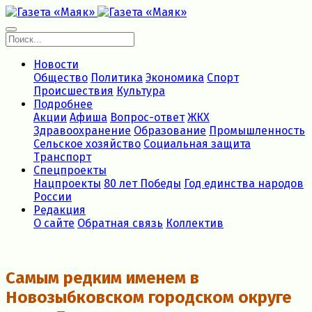
Новости
Общество
Политика
Экономика
Спорт
Происшествия
Культура
Подробнее
Акции
Афиша
Вопрос-ответ
ЖКХ
Здравоохранение
Образование
Промышленность
Сельское хозяйство
Социальная защита
Транспорт
Спецпроекты
Нацпроекты
80 лет Победы
Год единства народов
России
Редакция
О сайте
Обратная связь
Коллектив
Самым редким именем в
Новозыбковском городском округе