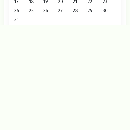
17
18
19
20
21
22
23
24
25
26
27
28
29
30
31
« Июл
Август 2026
2026 © Редакция газеты «Маяк»
12+
О проекте
Карта сайта