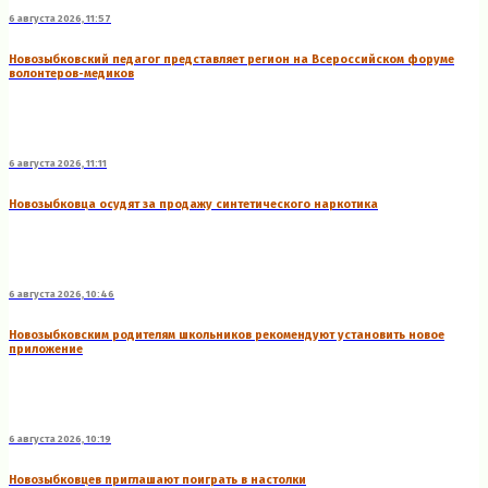
6 августа 2026, 11:57
Новозыбковский педагог представляет регион на Всероссийском форуме
волонтеров-медиков
6 августа 2026, 11:11
Новозыбковца осудят за продажу синтетического наркотика
6 августа 2026, 10:46
Новозыбковским родителям школьников рекомендуют установить новое
приложение
6 августа 2026, 10:19
Новозыбковцев приглашают поиграть в настолки