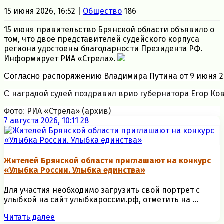
15 июня 2026, 16:52 |
Общество
186
15 июня правительство Брянской области объявило о
том, что двое представителей судейского корпуса
региона удостоены благодарности Президента РФ.
Информирует РИА «Стрела».
распоряжению
Владимира
Путина
от
9
июня
2
Согласно
наградой судей поздравил врио губернатора Егор Ко
С
РИА «Стрела» (архив)
Фото:
7 августа 2026, 10:11
28
Жителей Брянской области приглашают на конкурс
«Улыбка России. Улыбка единства»
Для участия необходимо загрузить свой портрет с
улыбкой на сайт улыбкароссии.рф, отметить на ...
Читать далее