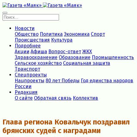
Новости
Общество
Политика
Экономика
Спорт
Происшествия
Культура
Подробнее
Акции
Афиша
Вопрос-ответ
ЖКХ
Здравоохранение
Образование
Промышленность
Сельское хозяйство
Социальная защита
Транспорт
Спецпроекты
Нацпроекты
80 лет Победы
Год единства народов
России
Редакция
О сайте
Обратная связь
Коллектив
Глава региона Ковальчук поздравил
брянских судей с наградами