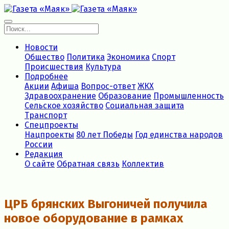
Новости
Общество
Политика
Экономика
Спорт
Происшествия
Культура
Подробнее
Акции
Афиша
Вопрос-ответ
ЖКХ
Здравоохранение
Образование
Промышленность
Сельское хозяйство
Социальная защита
Транспорт
Спецпроекты
Нацпроекты
80 лет Победы
Год единства народов
России
Редакция
О сайте
Обратная связь
Коллектив
ЦРБ брянских Выгоничей получила
новое оборудование в рамках