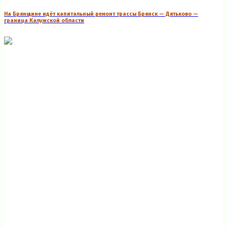
На Брянщине идёт капитальный ремонт трассы Брянск — Дятьково —
граница Калужской области