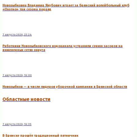
Новозыбковец Владимир Якубович играет за брянский волейбольный клуб
«Охотно» три сезона подряд
7 августа 2026, 23:24
Работники Новозыбковского водоканала устранили серию засоров на
инженерных сетях округа
7 августа 2026, 16:00
Новозыбков — в числе лидеров уборочной кампании в Брянской области
Областные новости
7 августа 2026, 16:35
В Брянске прошёл традиционный пятничник